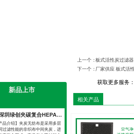
上一个：
板式活性炭过滤器
活性炭蜂窝滤网新风过滤系统 除甲醛除异味复合滤网空气过滤器
下一个：
厂家供应 板式活
氨酯活性炭过滤网采用通孔结构的
蜂窝、塑料蜂窝、纸蜂窝为载体。
获取更多服务
传统活性炭过滤网相比，气体动力
空气净化机活性炭颗粒滤网 蜂窝活性炭吸附滤网 空气净化除甲醛活性炭过滤网
新品上市
···
氨酯活性炭过滤棉采用通孔结构的
相关产品
蜂窝、塑料蜂窝、纸蜂窝为载体。
传统活性炭过滤网相比，气体动力
深圳绿创夹碳复合HEPA过滤网炭布无纺口面罩滤芯吸咐炭膜片材料
···
产品介绍】夹炭无纺布是采用多层
同过滤性能的非织布中间夹炭，进