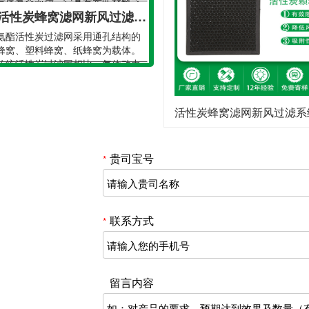
有序复合而成。它具有布匹材料之
活性炭蜂窝滤网新风过滤系统 除甲醛除异味复合滤网空气过滤器
···
氨酯活性炭过滤网采用通孔结构的
蜂窝、塑料蜂窝、纸蜂窝为载体。
传统活性炭过滤网相比，气体动力
空气净化机活性炭颗粒滤网 蜂窝活性炭吸附滤网 空气净化除甲醛活性炭过滤网
···
氨酯活性炭过滤棉采用通孔结构的
蜂窝、塑料蜂窝、纸蜂窝为载体。
活性炭蜂窝滤网新风过滤系统 除甲醛除异味复合滤网
传统活性炭过滤网相比，气体动力
深圳绿创夹碳复合HEPA过滤网炭布无纺口面罩滤芯吸咐炭膜片材料
···
贵司宝号
产品介绍】夹炭无纺布是采用多层
*
同过滤性能的非织布中间夹炭，进
有序复合而成。它具有布匹材料之
活性炭蜂窝滤网新风过滤系统 除甲醛除异味复合滤网空气过滤器
···
氨酯活性炭过滤网采用通孔结构的
联系方式
*
蜂窝、塑料蜂窝、纸蜂窝为载体。
传统活性炭过滤网相比，气体动力
···
留言内容