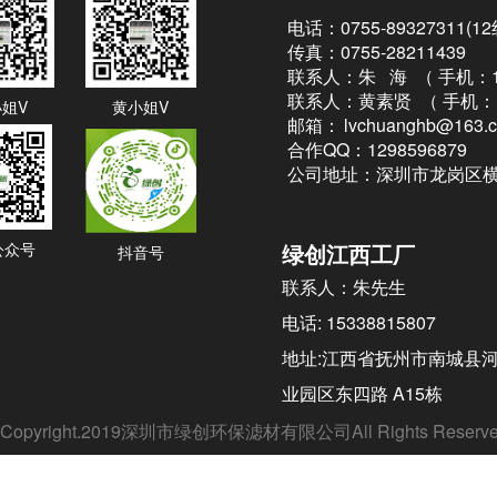
电话：0755-89327311(1
传真：0755-28211439
联系人：朱 海 （
手机：13
联系人：黄素贤 （
手机：1
姐V
黄小姐V
邮箱：
lvchuanghb@163.
合作QQ：1298596879
公司地址：深圳市龙岗区横
公众号
绿创江西工厂
抖音号
联系人：朱先生
电话: 15338815807
地址:江西省抚州市南城县
业园区东四路 A15栋
Copyright.2019深圳市绿创环保滤材有限公司All Rights Rese